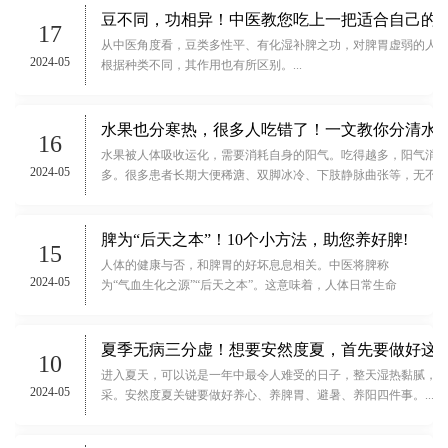
豆不同，功相异！中医教您吃上一把适合自己的“
17
从中医角度看，豆类多性平、有化湿补脾之功，对脾胃虚弱的人
2024-05
根据种类不同，其作用也有所区别。...
水果也分寒热，很多人吃错了！一文教你分清水
16
水果被人体吸收运化，需要消耗自身的阳气。吃得越多，阳气消
2024-05
多。很多患者长期大便稀溏、双脚冰冷、下肢静脉曲张等，无不
凉的食物有关。...
脾为“后天之本”！10个小方法，助您养好脾!
15
人体的健康与否，和脾胃的好坏息息相关。中医将脾称
2024-05
为“气血生化之源”“后天之本”。这意味着，人体日常生命
活动所需的很多营养物质都有赖于后天脾胃对饮食的吸收
运化。脾胃受损，人的健康就会受损。...
夏季无病三分虚！想要安然度夏，首先要做好这
10
进入夏天，可以说是一年中最令人难受的日子，整天湿热黏腻，
2024-05
采。安然度夏关键要做好养心、养脾胃、避暑、养阳四件事。...