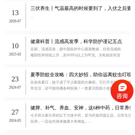
三伏养生丨气温最高的时候要到了，入伏之后要做
13
...
2026-07
健康科普丨流感高发季，科学防护谨记五点
10
近期，流感高发，据中国疾控中心最新数据，目前流感病
2025-02
毒阳性率持续上升，其中99%以上为甲流。为有效应对流
感，以下这些关键知识点请牢记。...
夏季防蚊全攻略：四大妙招，助你远离蚊虫叮咬
23
在炎炎夏日，蚊子成了不少家庭的大麻烦。它们不光打扰我们的
2024-07
常生活，还可能传播各种疾病！一套夏日防蚊小攻略，赶紧收好
哦！...
健脾、补气、养血、安神，这6种中药，日常养生
27
今天和大家分享的以下六味中药，皆为药食同源之品，日常生活
2024-05
应用，一定会对身体健康大有裨益。...