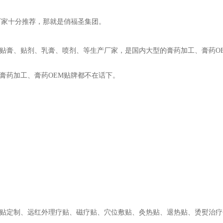
厂家十分推荐，那就是
俏福圣集团
。
贴膏、贴剂、乳膏、喷剂、等生产厂家，是国内大型的膏药加工、膏药O
膏药加工、膏药OEM贴牌都不在话下。
贴定制、远红外理疗贴、磁疗贴、穴位敷贴、灸热贴、退热贴、烫熨治疗