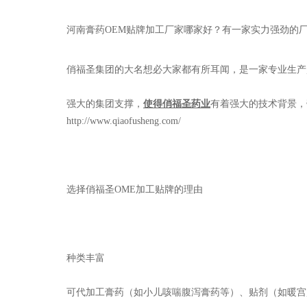
河南膏药OEM贴牌加工厂家哪家好？有一家
实力强劲
的
俏福圣集团的大名想必大家都有所耳闻，是一家专业生产
强大的集团支撑，
使得俏福圣药业
有着强大的技术背景，
http://www.qiaofusheng.com/
选择俏福圣OME加工贴牌的理由
种类丰富
可代加工膏药（如小儿咳喘腹泻膏药等）、贴剂（如暖宫