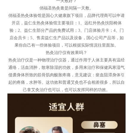
一天敷好？
俏福圣热灸膏是间隔一天敷。
俏福圣热灸体验馆是国心大健康旗下项目，品牌代理商可以申请
开店，益仁生热灸体验馆主要项目：1、远红外热灸扶阳椅体
验；2、益仁生部分产品的免费试用；3、门店体验月卡；4、门
店会员卡；5、售卖益仁生产品以及设备，国心公司产品等，如
果你自己有一些体验项目，可以根据实际情况往里面加。
热灸治疗仪有效果吗？
热灸治疗仪是一种物理治疗仪器，通过作用于人体主要具有温经
通络，活血消肿，散寒除湿的功效，多用来治疗和保健风寒湿气
侵袭身体所致的筋骨肌肉酸胀疼痛，意见建议：瘀血阻滞身体引
起的疼痛，水肿等。这功效和普通艾灸也不会相差很多，所以自
己拿艾灸治疗也可以，也可以发挥同样的功效。