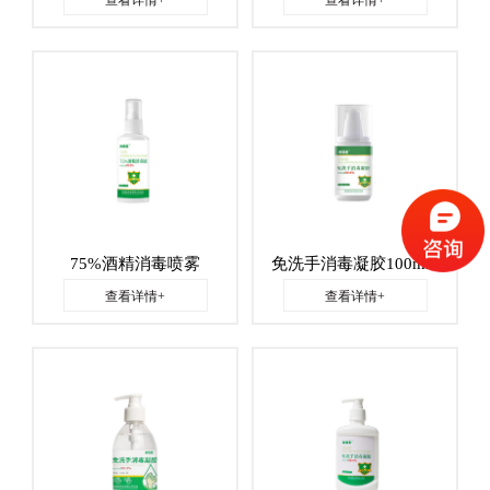
查看详情+
查看详情+
75%酒精消毒喷雾
免洗手消毒凝胶100ml
100ml
查看详情+
查看详情+