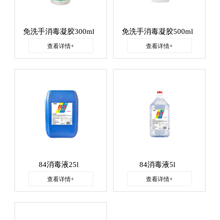
免洗手消毒凝胶300ml
免洗手消毒凝胶500ml
查看详情+
查看详情+
84消毒液25l
84消毒液5l
查看详情+
查看详情+